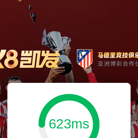
623ms